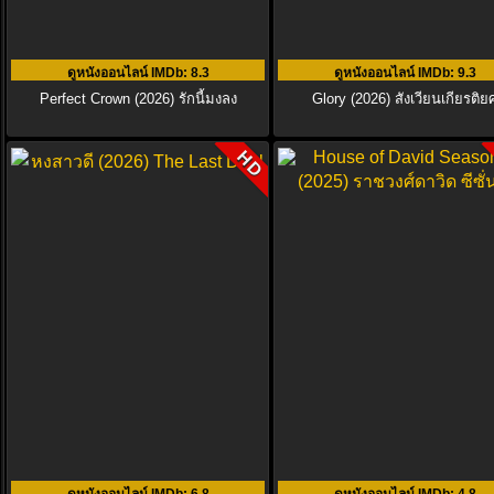
ดูหนังออนไลน์ IMDb
: 8.3
ดูหนังออนไลน์ IMDb
: 9.3
Perfect Crown (2026) รักนี้มงลง
Glory (2026) สังเวียนเกียรติย
HD