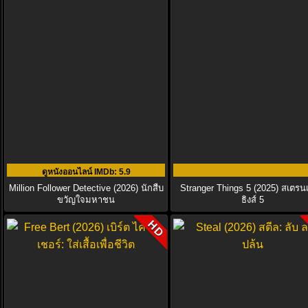
ดูหนังออนไลน์ IMDb
: 5.9
Million Follower Detective (2026) นักสืบ
Stranger Things 5 (2025) สเตรนเ
ขวัญใจมหาชน
ธิงส์ 5
HD