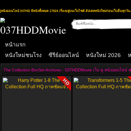
ดูหนังออนไลน์ 037HD มีหนังทั้งหมด 17924 เรื่องอยู่บนเว็บไซต์ อัปเดทหนังใหม่ก่อนเว็บอื่นทุกวัน.
หน้าแรก
หนังใหม่ชนโรง
ซีรีย์ออนไลน์
หนังใหม่ 2026
ห
The Collection BoxSet Archives - 037HDDMovie เว็บ ดู หนังออนไลน์ ฟร
HD