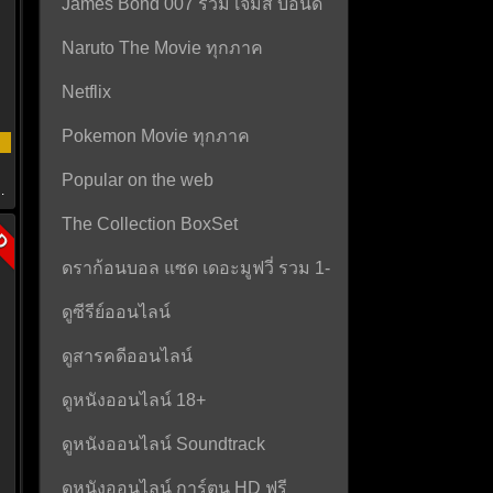
James Bond 007 รวม เจมส์ บอนด์
007 ทุกภาค
Naruto The Movie ทุกภาค
Netflix
Pokemon Movie ทุกภาค
Popular on the web
The Collection BoxSet
D
ดราก้อนบอล แซด เดอะมูฟวี่ รวม 1-
15 ภาค Dragon Ball Z
ดูซีรีย์ออนไลน์
ดูสารคดีออนไลน์
ดูหนังออนไลน์ 18+
ดูหนังออนไลน์ Soundtrack
ดูหนังออนไลน์ การ์ตูน HD ฟรี