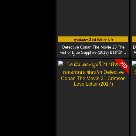
ดูหนังออนไลน์ IMDb
: 6.9
Detective Conan The Movie 23 The
D
Fist of Blue Sapphire (2019) ยอดนักสืบ
A
จิ๋วโคนัน ศึกชิงอัญมณีสีคราม
HD