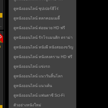
ดูหนังออนไลน์ ซุปเปอร์ฮีโร่
ดูหนังออนไลน์ ตลกคอมเมดี้
ka
ดูหนังออนไลน์ ต่อยมวย HD ฟรี
D
ดูหนังออนไลน์ รักโรแมนติก ดราม่า
หนังชีวิต
ดูหนังออนไลน์ หนังผี หนังสยองขวัญ
HD ฟรี
ดูหนังออนไลน์ หนังสงคราม HD ฟรี
ดูหนังออนไลน์ แข่งรถ
ดูหนังออนไลน์ แนววันสิ้นโลก
ดูหนังออนไลน์ แนวเต้น
ดูหนังออนไลน์ แฟนตาซี Sci-Fi
วิทยาศาสตร์
ตัวอย่างหนังใหม่