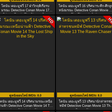
ดูหนังออนไลน์ IMDb
: 8.0
ดูหนังออนไลน์ IMDb
: 8.0
โคนัน เดอะมูฟวี่ 17 ฝ่าวิกฤติเรือรบ
โคนัน เดอะมูฟวี่ 16 ปริศนาระทึก-ศึกลู
มรณะ Detective Conan Movie 17
หนังมรณะ Detective Conan Movie 1
Private Eye in The Distant Sea
The Eleventh Striker
HD
H
ดูหนังออนไลน์ IMDb
: 8.0
ดูหนังออนไลน์ IMDb
: 8.0
คนัน เดอะมูฟวี่ 14 ปริศนามรณะเหนือ
โคนัน เดอะมูฟวี่ 13 ปริศนานักล่าทรช
่านฟ้า Detective Conan Movie 14 The
ทมิฬ Detective Conan Movie 13 The
Lost Ship in the Sky
Raven Chaser