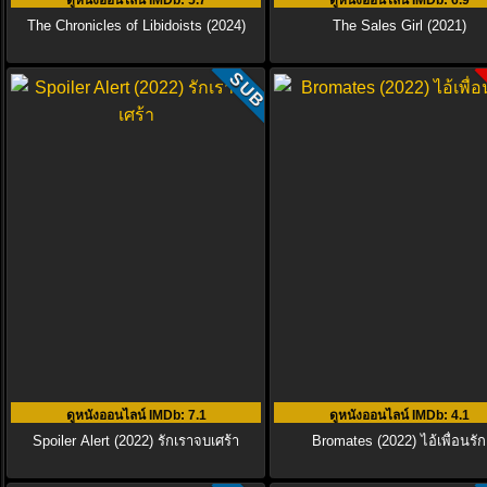
ดูหนังออนไลน์ IMDb
: 5.7
ดูหนังออนไลน์ IMDb
: 6.9
The Chronicles of Libidoists (2024)
The Sales Girl (2021)
SUB
ดูหนังออนไลน์ IMDb
: 7.1
ดูหนังออนไลน์ IMDb
: 4.1
Spoiler Alert (2022) รักเราจบเศร้า
Bromates (2022) ไอ้เพื่อนรัก