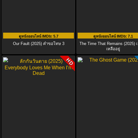
ดูหนังออนไลน์ IMDb
: 5.7
ดูหนังออนไลน์ IMDb
: 7.1
Our Fault (2025) คำขอโทษ 3
The Time That Remains (2025) เว
เหลืออยู่
HD