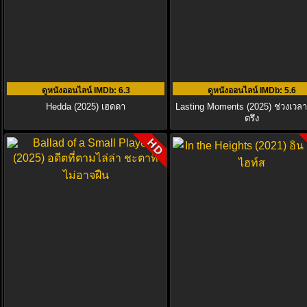
ดูหนังออนไลน์ IMDb
: 6.3
ดูหนังออนไลน์ IMDb
: 5.6
Hedda (2025) เฮดดา
Lasting Moments (2025) ช่วงเวลา
ตรึง
HD