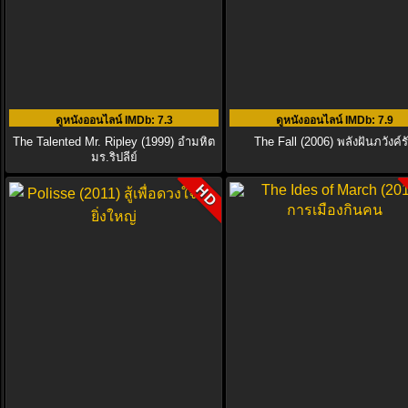
ดูหนังออนไลน์ IMDb
: 7.3
ดูหนังออนไลน์ IMDb
: 7.9
The Talented Mr. Ripley (1999) อำมหิต
The Fall (2006) พลังฝันภวังค์ร
มร.ริปลีย์
HD