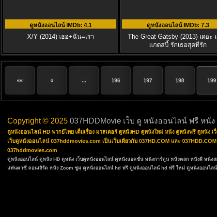
ดูหนังออนไลน์ IMDb
: 4.1
ดูหนังออนไลน์ IMDb
: 7.3
X/Y (2014) เธอ+ฉัน=เรา
The Great Gatsby (2013) เดอะ 
แกตสบี้ รักเธอสุดที่รัก
««
«
...
196
197
198
199
Copyright © 2025
037HDDMovie เว็บ ดู หนังออนไลน์ ฟรี หนัง
ดูหนังออนไลน์ HD พากย์ไทย เต็มเรื่อง มาสเตอร์ ดูหนังHD ดูหนังใหม่ หนัง ดูหนังฟรี ดูหนัง
เว็บดูหนังออนไลน์ 037hddmovies.com เป็นเว็บเดียวกับ 037HD.COM และ 037HDD.COM ซึ่งเป
037hddmovies.com
ดูหนังออนไลน์
ดูหนัง HD
ดูหนัง
เว็บดูหนังออนไลน์
ดูหนังแอคชั่น
หนังการ์ตูน
หนังตลก
หนังผี หนัง
แฟนตาซี
คอนเสิร์ต
หนัง Zoom ซูม
ดูหนังออนไลน์ hd ฟรี
ดูหนังออนไลน์ hd ฟรี ใหม่
ดูหนังออนไลน์