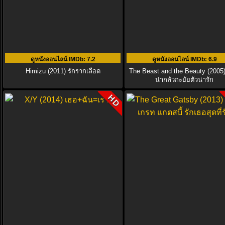
ดูหนังออนไลน์ IMDb
: 7.2
ดูหนังออนไลน์ IMDb
: 6.9
Himizu (2011) รักรากเลือด
The Beast and the Beauty (2005)
น่ากลัวกะยัยตัวน่ารัก
HD