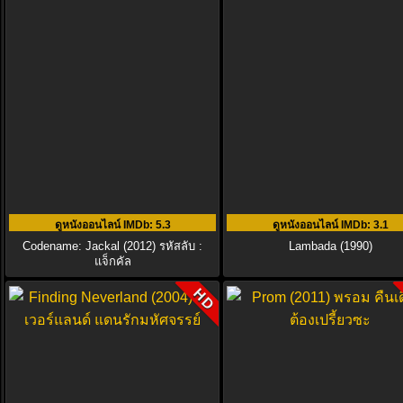
ดูหนังออนไลน์ IMDb
: 5.3
ดูหนังออนไลน์ IMDb
: 3.1
Codename: Jackal (2012) รหัสลับ :
Lambada (1990)
แจ็กคัล
HD