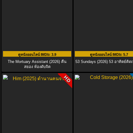
ดูหนังออนไลน์ IMDb
: 3.9
ดูหนังออนไลน์ IMDb
: 5.7
The Mortuary Assistant (2026) คืน
53 Sundays (2026) 53 อาทิตย์คิดเพ
สยอง ห้องดับจิต
HD