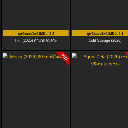
ดูหนังออนไลน์ IMDb
: 5.2
ดูหนังออนไลน์ IMDb
: 6.1
Him (2025) ตำนานคนจริง
Cold Storage (2026)
HD