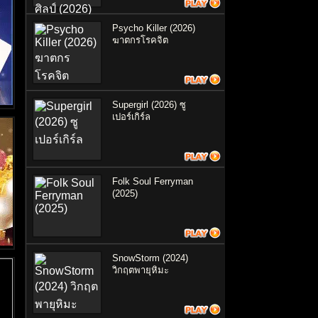
Psycho Killer (2026)
ฆาตกรโรคจิต
Supergirl (2026) ซู
เปอร์เกิร์ล
Folk Soul Ferryman
(2025)
SnowStorm (2024)
วิกฤตพายุหิมะ