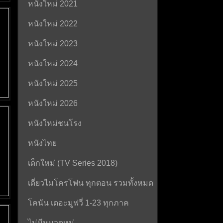
หนังใหม่ 2021
หนังใหม่ 2022
หนังใหม่ 2023
หนังใหม่ 2024
หนังใหม่ 2025
หนังใหม่ 2026
หนังใหม่ชนโรง
หนังไทย
เด็กใหม่ (TV Series 2018)
เดี่ยวไมโครโฟน ทุกตอน รวมทั้งหมด
14 ตอน
โคนัน เดอะมูฟวี่ 1-23 ทุกภาค
Detective Conan Movie
ไม่มีหมวดหมู่