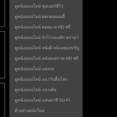
ดูหนังออนไลน์ ซุปเปอร์ฮีโร่
ดูหนังออนไลน์ ตลกคอมเมดี้
ดูหนังออนไลน์ ต่อยมวย HD ฟรี
ดูหนังออนไลน์ รักโรแมนติก ดราม่า
หนังชีวิต
ดูหนังออนไลน์ หนังผี หนังสยองขวัญ
HD ฟรี
ดูหนังออนไลน์ หนังสงคราม HD ฟรี
ดูหนังออนไลน์ แข่งรถ
ดูหนังออนไลน์ แนววันสิ้นโลก
ดูหนังออนไลน์ แนวเต้น
ดูหนังออนไลน์ แฟนตาซี Sci-Fi
วิทยาศาสตร์
ตัวอย่างหนังใหม่