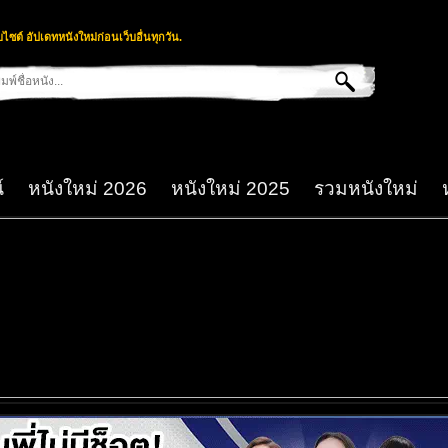
ไซต์ อัปเดทหนังใหม่ก่อนเว็บอื่นทุกวัน.
์
หนังใหม่ 2026
หนังใหม่ 2025
รวมหนังใหม่