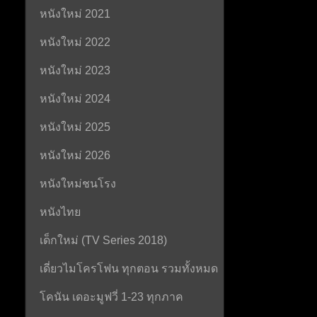
หนังใหม่ 2021
หนังใหม่ 2022
หนังใหม่ 2023
หนังใหม่ 2024
หนังใหม่ 2025
หนังใหม่ 2026
หนังใหม่ชนโรง
หนังไทย
เด็กใหม่ (TV Series 2018)
เดี่ยวไมโครโฟน ทุกตอน รวมทั้งหมด
14 ตอน
โคนัน เดอะมูฟวี่ 1-23 ทุกภาค
Detective Conan Movie