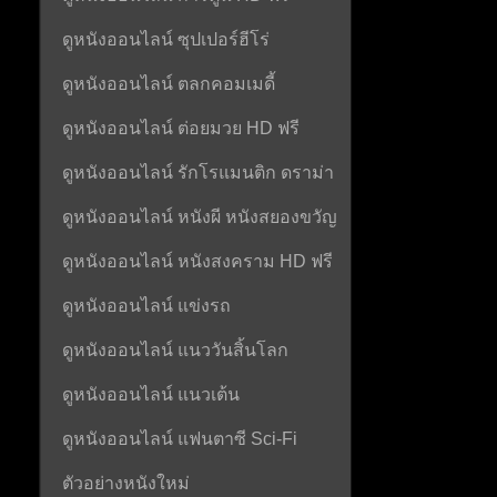
ดูหนังออนไลน์ ซุปเปอร์ฮีโร่
ดูหนังออนไลน์ ตลกคอมเมดี้
ดูหนังออนไลน์ ต่อยมวย HD ฟรี
ดูหนังออนไลน์ รักโรแมนติก ดราม่า
หนังชีวิต
ดูหนังออนไลน์ หนังผี หนังสยองขวัญ
HD ฟรี
ดูหนังออนไลน์ หนังสงคราม HD ฟรี
ดูหนังออนไลน์ แข่งรถ
ดูหนังออนไลน์ แนววันสิ้นโลก
ดูหนังออนไลน์ แนวเต้น
ดูหนังออนไลน์ แฟนตาซี Sci-Fi
วิทยาศาสตร์
ตัวอย่างหนังใหม่