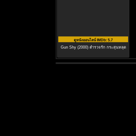
ดูหนังออนไลน์ IMDb
: 5.7
Gun Shy (2000) ตำรวจรัก กระสุนหลุด