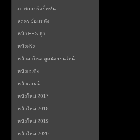
ภาพยนตร์แอ็คชั่น
ละคร ย้อนหลัง
หนัง FPS สูง
หนังฝรั่ง
หนังมาใหม่ ดูหนังออนไลน์
หนังเอเชีย
หนังแนะนำ
หนังใหม่ 2017
หนังใหม่ 2018
หนังใหม่ 2019
หนังใหม่ 2020