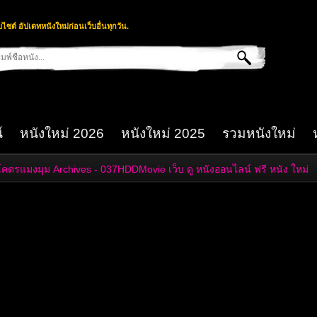
ไซต์ อัปเดทหนังใหม่ก่อนเว็บอื่นทุกวัน.
์
หนังใหม่ 2026
หนังใหม่ 2025
รวมหนังใหม่
โคตรแมงมุม Archives - 037HDDMovie เว็บ ดู หนังออนไลน์ ฟรี หนัง ใหม่