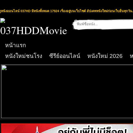
ดูหนังออนไลน์ 037HD มีหนังทั้งหมด 17924 เรื่องอยู่บนเว็บไซต์ อัปเดทหนังใหม่ก่อนเว็บอื่นทุกวัน.
หน้าแรก
หนังใหม่ชนโรง
ซีรีย์ออนไลน์
หนังใหม่ 2026
ห