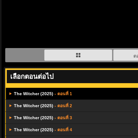
ต
เลือกตอนต่อไป
The Witcher (2025)
- ตอนที่ 1
The Witcher (2025)
- ตอนที่ 2
The Witcher (2025)
- ตอนที่ 3
The Witcher (2025)
- ตอนที่ 4