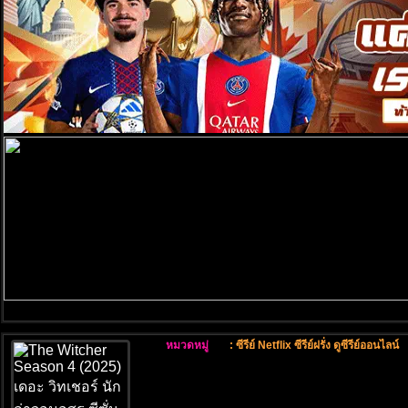
หมวดหมู่
:
ซีรีย์ Netflix
ซีรีย์ฝรั่ง
ดูซีรีย์ออนไลน์