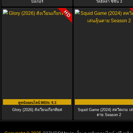
บังเกอร์
วัลฮัลลา ซีซั่น 3
HD
ดูหนังออนไลน์ IMDb
: 9.3
Glory (2026) สังเวียนเกียรติยศ
Squid Game (2024) สควิดเกม เล่
ตาย Season 2