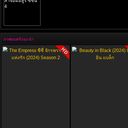
ภาพยนตร์แนะนำ
HD