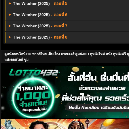
The Witcher (2025)
- ตอนที่ 5
The Witcher (2025)
- ตอนที่ 6
The Witcher (2025)
- ตอนที่ 7
The Witcher (2025)
- ตอนที่ 8
ดูหนังออนไลน์ HD พากย์ไทย เต็มเรื่อง มาสเตอร์ ดูหนังHD ดูหนังใหม่ หนัง ดูหนังฟ
หนังออนไลน์ ซูม