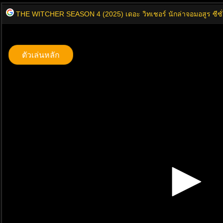
THE WITCHER SEASON 4 (2025) เดอะ วิทเชอร์ นักล่าจอมอสูร ซีซั