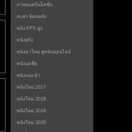
ภาพยนตร์แอ็คชั่น
ละคร ย้อนหลัง
หนัง FPS สูง
หนังฝรั่ง
หนังมาใหม่ ดูหนังออนไลน์
หนังเอเชีย
หนังแนะนำ
หนังใหม่ 2017
หนังใหม่ 2018
หนังใหม่ 2019
หนังใหม่ 2020