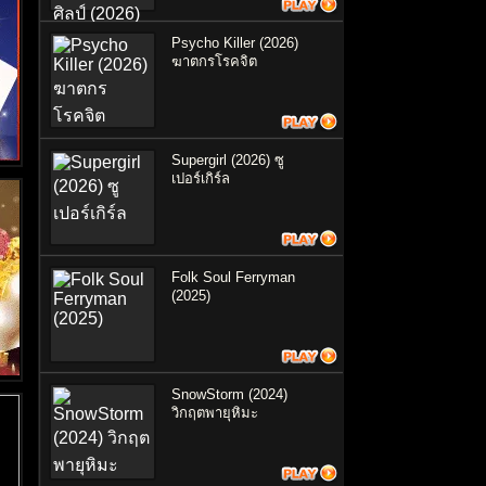
Psycho Killer (2026)
ฆาตกรโรคจิต
Supergirl (2026) ซู
เปอร์เกิร์ล
Folk Soul Ferryman
(2025)
SnowStorm (2024)
วิกฤตพายุหิมะ