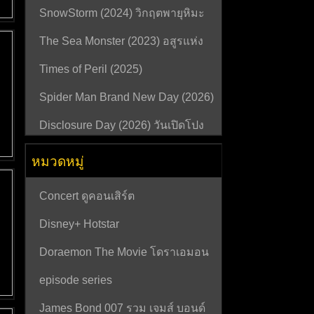
SnowStorm (2024) วิกฤตพายุหิมะ
The Sea Monster (2023) อสูรแห่ง
ท้องทะเล
Times of Peril (2025)
Spider Man Brand New Day (2026)
สไปเดอร์ แมน แบรนด์ นิว เดย์
Disclosure Day (2026) วันเปิดโปง
ไขปริศนาลวงโลก
หมวดหมู่
Concert ดูคอนเสิร์ต
Disney+ Hotstar
Doraemon The Movie โดราเอมอน
เดอะมูฟวี่ ทุกภาค
episode series
James Bond 007 รวม เจมส์ บอนด์