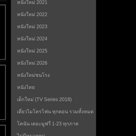
หนังใหม่ 2021
หนังใหม่ 2022
หนังใหม่ 2023
หนังใหม่ 2024
หนังใหม่ 2025
หนังใหม่ 2026
หนังใหม่ชนโรง
หนังไทย
เด็กใหม่ (TV Series 2018)
เดี่ยวไมโครโฟน ทุกตอน รวมทั้งหมด
14 ตอน
โคนัน เดอะมูฟวี่ 1-23 ทุกภาค
Detective Conan Movie
ไม่มีหมวดหมู่