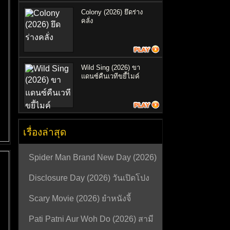
Colony (2026) ยึดร่าง
คลั่ง
Wild Sing (2026) ขา
แดนซ์คืนเวทีขยี้ไมค์
เรื่องล่าสุด
Spider Man Brand New Day (2026)
สไปเดอร์ แมน แบรนด์ นิว เดย์
Disclosure Day (2026) วันเปิดโปง
ไขปริศนาลวงโลก
Scary Movie (2026) ยำหนังจี้
Pati Patni Aur Woh Do (2026) สามี