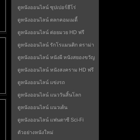
ดูหนังออนไลน์ ซุปเปอร์ฮีโร่
ดูหนังออนไลน์ ตลกคอมเมดี้
ดูหนังออนไลน์ ต่อยมวย HD ฟรี
ดูหนังออนไลน์ รักโรแมนติก ดราม่า
หนังชีวิต
ดูหนังออนไลน์ หนังผี หนังสยองขวัญ
HD ฟรี
ดูหนังออนไลน์ หนังสงคราม HD ฟรี
ดูหนังออนไลน์ แข่งรถ
ดูหนังออนไลน์ แนววันสิ้นโลก
ดูหนังออนไลน์ แนวเต้น
ดูหนังออนไลน์ แฟนตาซี Sci-Fi
วิทยาศาสตร์
ตัวอย่างหนังใหม่