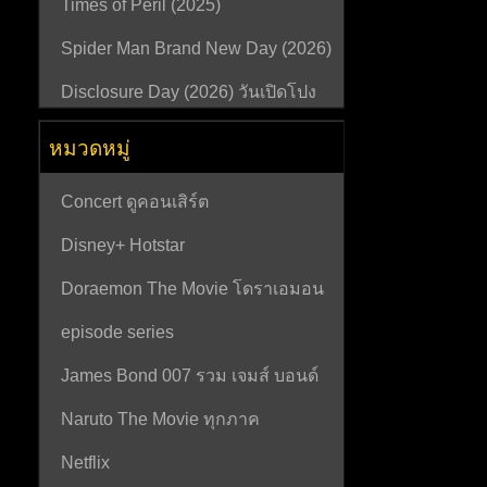
Times of Peril (2025)
Spider Man Brand New Day (2026)
สไปเดอร์ แมน แบรนด์ นิว เดย์
Disclosure Day (2026) วันเปิดโปง
ไขปริศนาลวงโลก
หมวดหมู่
Concert ดูคอนเสิร์ต
Disney+ Hotstar
Doraemon The Movie โดราเอมอน
เดอะมูฟวี่ ทุกภาค
episode series
James Bond 007 รวม เจมส์ บอนด์
007 ทุกภาค
Naruto The Movie ทุกภาค
Netflix