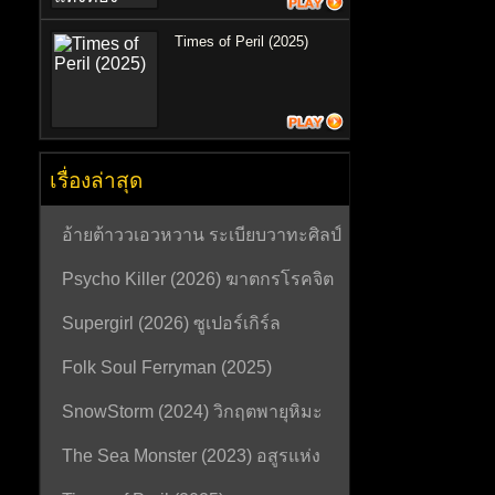
Times of Peril (2025)
เรื่องล่าสุด
อ้ายต้าววเอวหวาน ระเบียบวาทะศิลป์
(2026) Mor Lam Rhythm
Psycho Killer (2026) ฆาตกรโรคจิต
Supergirl (2026) ซูเปอร์เกิร์ล
Folk Soul Ferryman (2025)
SnowStorm (2024) วิกฤตพายุหิมะ
The Sea Monster (2023) อสูรแห่ง
ท้องทะเล