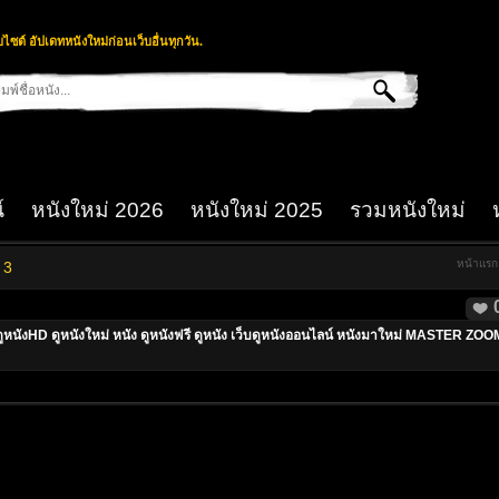
ไซต์ อัปเดทหนังใหม่ก่อนเว็บอื่นทุกวัน.
์
หนังใหม่ 2026
หนังใหม่ 2025
รวมหนังใหม่
หน้าแรก
 3
 ดูหนังHD ดูหนังใหม่ หนัง ดูหนังฟรี ดูหนัง เว็บดูหนังออนไลน์ หนังมาใหม่ MASTER ZOO