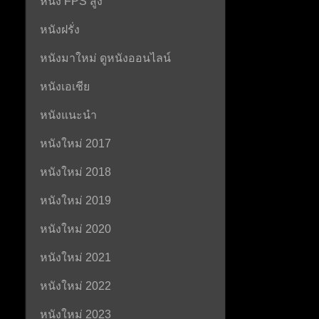
หนัง FPS สูง
หนังฝรั่ง
หนังมาใหม่ ดูหนังออนไลน์
หนังเอเชีย
หนังแนะนำ
หนังใหม่ 2017
หนังใหม่ 2018
หนังใหม่ 2019
หนังใหม่ 2020
หนังใหม่ 2021
หนังใหม่ 2022
หนังใหม่ 2023