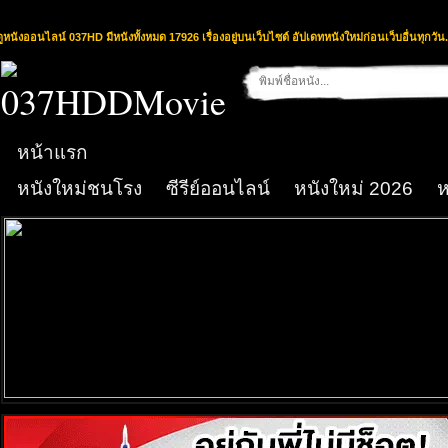
ดูหนังออนไลน์ 037HD มีหนังทั้งหมด 17926 เรื่องอยู่บนเว็บไซต์ อัปเดทหนังใหม่ก่อนเว็บอื่นทุกวัน.
หน้าแรก
หนังใหม่ชนโรง
ซีรีย์ออนไลน์
หนังใหม่ 2026
ห