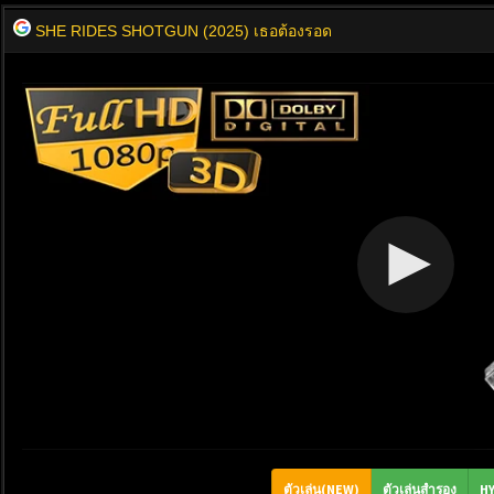
SHE RIDES SHOTGUN (2025) เธอต้องรอด