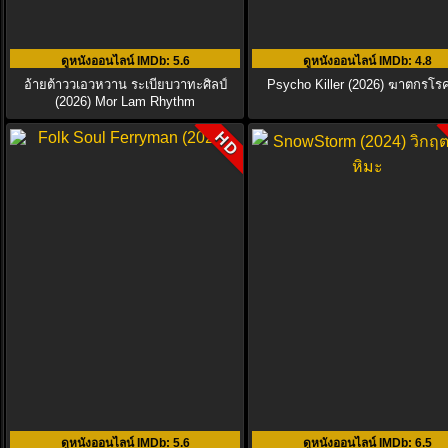
ดูหนังออนไลน์ IMDb
: 5.6
ดูหนังออนไลน์ IMDb
: 4.8
อ้ายต้าววเอวหวาน ระเบียบวาทะศิลป์
Psycho Killer (2026) ฆาตกรโร
(2026) Mor Lam Rhythm
HD
ดูหนังออนไลน์ IMDb
: 5.6
ดูหนังออนไลน์ IMDb
: 6.5