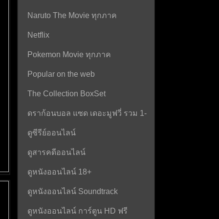
007 ทุกภาค
Naruto The Movie ทุกภาค
Netflix
Pokemon Movie ทุกภาค
Popular on the web
The Collection BoxSet
ดราก้อนบอล แซด เดอะมูฟวี่ รวม 1-
15 ภาค Dragon Ball Z
ดูซีรีย์ออนไลน์
ดูสารคดีออนไลน์
ดูหนังออนไลน์ 18+
ดูหนังออนไลน์ Soundtrack
ดูหนังออนไลน์ การ์ตูน HD ฟรี