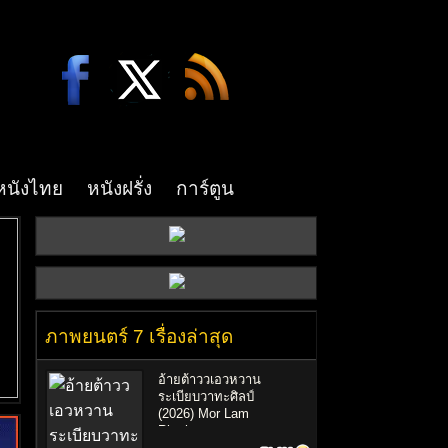
หนังไทย
หนังฝรั่ง
การ์ตูน
ภาพยนตร์ 7 เรื่องล่าสุด
อ้ายต้าววเอวหวาน
ระเบียบวาทะศิลป์
(2026) Mor Lam
Rhythm