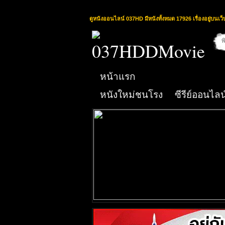
ดูหนังออนไลน์ 037HD มีหนังทั้งหมด 17926 เรื่องอยู่บนเว็บ
หน้าแรก
หนังใหม่ชนโรง
ซีรีย์ออนไลน