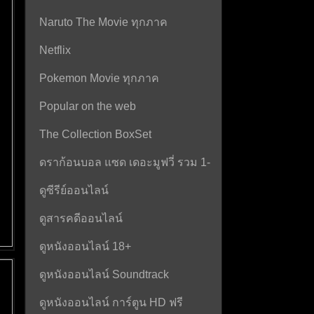
007 ทุกภาค
Naruto The Movie ทุกภาค
Netflix
Pokemon Movie ทุกภาค
Popular on the web
The Collection BoxSet
ดราก้อนบอล แซด เดอะมูฟวี่ รวม 1-
15 ภาค Dragon Ball Z
ดูซีรีย์ออนไลน์
ดูสารคดีออนไลน์
ดูหนังออนไลน์ 18+
ดูหนังออนไลน์ Soundtrack
ดูหนังออนไลน์ การ์ตูน HD ฟรี