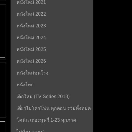
หนังใหม่ 2021
หนังใหม่ 2022
หนังใหม่ 2023
หนังใหม่ 2024
หนังใหม่ 2025
หนังใหม่ 2026
หนังใหม่ชนโรง
หนังไทย
เด็กใหม่ (TV Series 2018)
เดี่ยวไมโครโฟน ทุกตอน รวมทั้งหมด
14 ตอน
โคนัน เดอะมูฟวี่ 1-23 ทุกภาค
Detective Conan Movie
ไม่มีหมวดหมู่