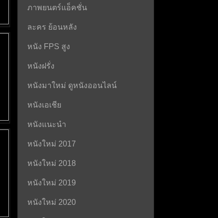
ภาพยนตร์แอ็คชั่น
ละคร ย้อนหลัง
หนัง FPS สูง
หนังฝรั่ง
หนังมาใหม่ ดูหนังออนไลน์
หนังเอเชีย
หนังแนะนำ
หนังใหม่ 2017
หนังใหม่ 2018
หนังใหม่ 2019
หนังใหม่ 2020