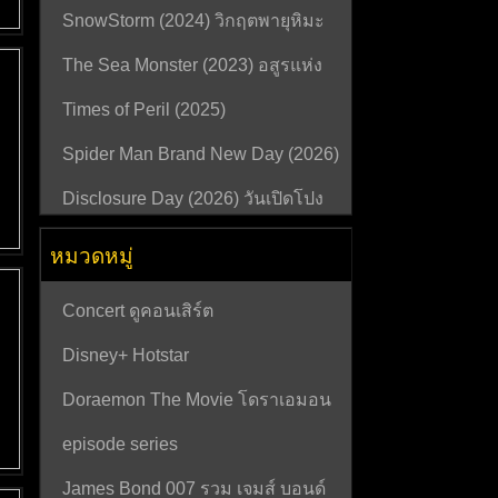
SnowStorm (2024) วิกฤตพายุหิมะ
The Sea Monster (2023) อสูรแห่ง
ท้องทะเล
Times of Peril (2025)
Spider Man Brand New Day (2026)
สไปเดอร์ แมน แบรนด์ นิว เดย์
Disclosure Day (2026) วันเปิดโปง
ไขปริศนาลวงโลก
หมวดหมู่
Concert ดูคอนเสิร์ต
Disney+ Hotstar
Doraemon The Movie โดราเอมอน
เดอะมูฟวี่ ทุกภาค
episode series
James Bond 007 รวม เจมส์ บอนด์