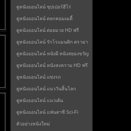
ดูหนังออนไลน์ ซุปเปอร์ฮีโร่
ดูหนังออนไลน์ ตลกคอมเมดี้
ดูหนังออนไลน์ ต่อยมวย HD ฟรี
ดูหนังออนไลน์ รักโรแมนติก ดราม่า
หนังชีวิต
ดูหนังออนไลน์ หนังผี หนังสยองขวัญ
HD ฟรี
ดูหนังออนไลน์ หนังสงคราม HD ฟรี
ดูหนังออนไลน์ แข่งรถ
ดูหนังออนไลน์ แนววันสิ้นโลก
ดูหนังออนไลน์ แนวเต้น
ดูหนังออนไลน์ แฟนตาซี Sci-Fi
วิทยาศาสตร์
ตัวอย่างหนังใหม่