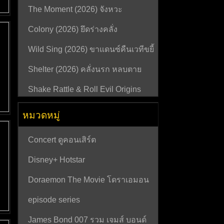
ภรรยา และยัยสองสาวตัวป่วน
The Moment (2026) จังหวะ
Colony (2026) ยึดร่างคลั่ง
Wild Sing (2026) ขาแดนซ์คืนเวทีขยี้
ไมค์
Shelter (2026) คลั่งนรก หลบตาย
Shake Rattle & Roll Evil Origins
(2025) เขย่าขวัญ สั่นผวา ที่มาแห่ง
หมวดหมู่
ความชั่วร้าย
Concert ดูคอนเสิร์ต
Disney+ Hotstar
Doraemon The Movie โดราเอมอน
เดอะมูฟวี่ ทุกภาค
episode series
James Bond 007 รวม เจมส์ บอนด์