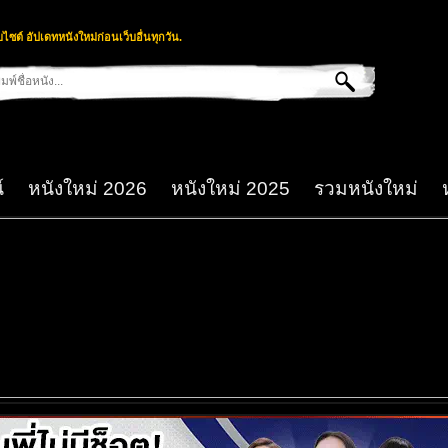
ไซต์ อัปเดทหนังใหม่ก่อนเว็บอื่นทุกวัน.
์
หนังใหม่ 2026
หนังใหม่ 2025
รวมหนังใหม่