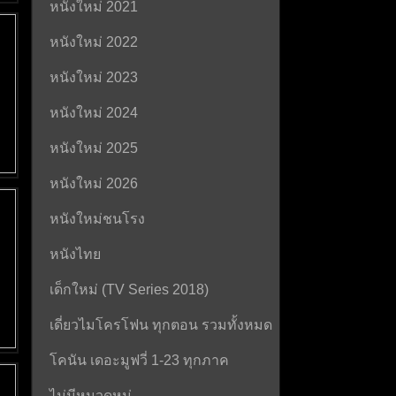
หนังใหม่ 2021
หนังใหม่ 2022
หนังใหม่ 2023
หนังใหม่ 2024
หนังใหม่ 2025
หนังใหม่ 2026
หนังใหม่ชนโรง
หนังไทย
เด็กใหม่ (TV Series 2018)
เดี่ยวไมโครโฟน ทุกตอน รวมทั้งหมด
14 ตอน
โคนัน เดอะมูฟวี่ 1-23 ทุกภาค
Detective Conan Movie
ไม่มีหมวดหมู่