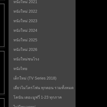
หนังใหม่ 2021
หนังใหม่ 2022
หนังใหม่ 2023
หนังใหม่ 2024
หนังใหม่ 2025
หนังใหม่ 2026
หนังใหม่ชนโรง
หนังไทย
เด็กใหม่ (TV Series 2018)
เดี่ยวไมโครโฟน ทุกตอน รวมทั้งหมด
14 ตอน
โคนัน เดอะมูฟวี่ 1-23 ทุกภาค
Detective Conan Movie
ไม่มีหมวดหมู่