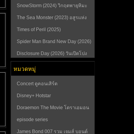
SnowStorm (2024) วิกฤตพายุหิมะ
The Sea Monster (2023) อสูรแห่ง
ท้องทะเล
Times of Peril (2025)
Spider Man Brand New Day (2026)
สไปเดอร์ แมน แบรนด์ นิว เดย์
Disclosure Day (2026) วันเปิดโปง
ไขปริศนาลวงโลก
หมวดหมู่
Concert ดูคอนเสิร์ต
Disney+ Hotstar
Doraemon The Movie โดราเอมอน
เดอะมูฟวี่ ทุกภาค
episode series
James Bond 007 รวม เจมส์ บอนด์