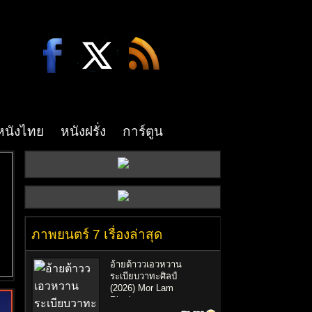
หนังไทย
หนังฝรั่ง
การ์ตูน
ภาพยนตร์ 7 เรื่องล่าสุด
อ้ายต้าววเอวหวาน
ระเบียบวาทะศิลป์
(2026) Mor Lam
Rhythm