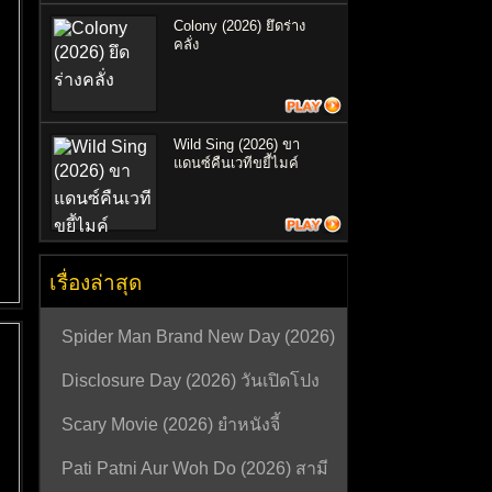
Colony (2026) ยึดร่าง
คลั่ง
Wild Sing (2026) ขา
แดนซ์คืนเวทีขยี้ไมค์
เรื่องล่าสุด
Spider Man Brand New Day (2026)
สไปเดอร์ แมน แบรนด์ นิว เดย์
Disclosure Day (2026) วันเปิดโปง
ไขปริศนาลวงโลก
Scary Movie (2026) ยำหนังจี้
Pati Patni Aur Woh Do (2026) สามี