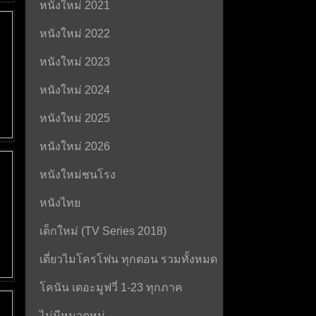
หนังใหม่ 2021
หนังใหม่ 2022
หนังใหม่ 2023
หนังใหม่ 2024
หนังใหม่ 2025
หนังใหม่ 2026
หนังใหม่ชนโรง
หนังไทย
เด็กใหม่ (TV Series 2018)
เดี่ยวไมโครโฟน ทุกตอน รวมทั้งหมด
14 ตอน
โคนัน เดอะมูฟวี่ 1-23 ทุกภาค
Detective Conan Movie
ไม่มีหมวดหมู่