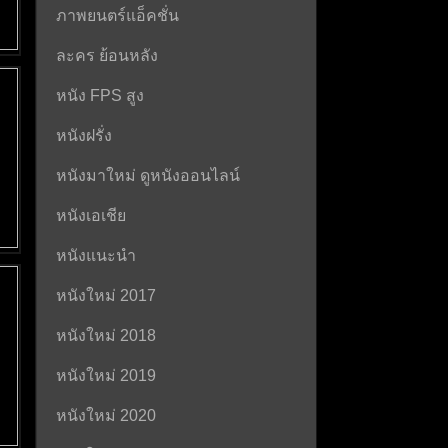
ภาพยนตร์แอ็คชั่น
ละคร ย้อนหลัง
หนัง FPS สูง
หนังฝรั่ง
หนังมาใหม่ ดูหนังออนไลน์
หนังเอเชีย
หนังแนะนำ
หนังใหม่ 2017
หนังใหม่ 2018
หนังใหม่ 2019
หนังใหม่ 2020