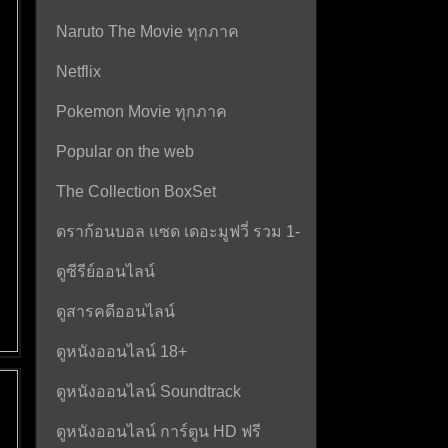
007 ทุกภาค
Naruto The Movie ทุกภาค
Netflix
Pokemon Movie ทุกภาค
Popular on the web
The Collection BoxSet
ดราก้อนบอล แซด เดอะมูฟวี่ รวม 1-
15 ภาค Dragon Ball Z
ดูซีรีย์ออนไลน์
ดูสารคดีออนไลน์
ดูหนังออนไลน์ 18+
ดูหนังออนไลน์ Soundtrack
ดูหนังออนไลน์ การ์ตูน HD ฟรี