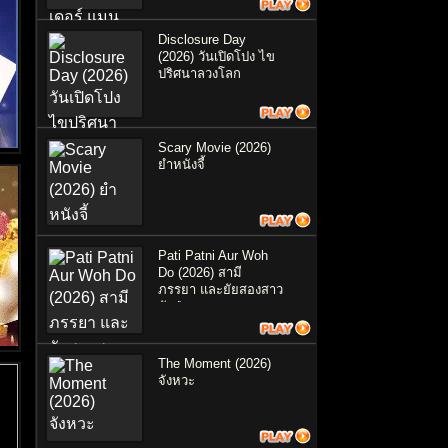
Disclosure Day
(2026) วันเปิดโปง ไข
ปริศนาลวงโลก
Scary Movie (2026)
ยำหนังจี้
Pati Patni Aur Woh
Do (2026) สามี
ภรรยา และยัยสองสาว
ตัวป่วน
The Moment (2026)
จังหวะ