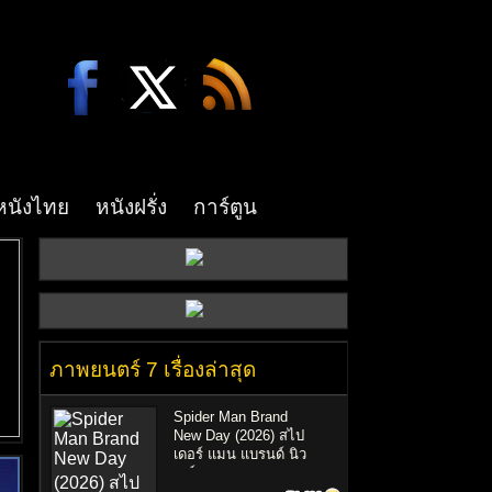
หนังไทย
หนังฝรั่ง
การ์ตูน
ภาพยนตร์ 7 เรื่องล่าสุด
Spider Man Brand
New Day (2026) สไป
เดอร์ แมน แบรนด์ นิว
เดย์