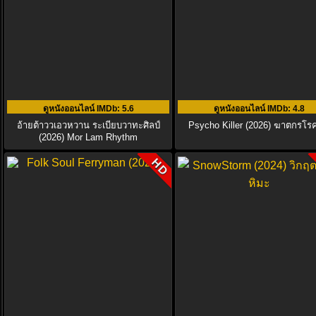
ดูหนังออนไลน์ IMDb
: 5.6
ดูหนังออนไลน์ IMDb
: 4.8
อ้ายต้าววเอวหวาน ระเบียบวาทะศิลป์
Psycho Killer (2026) ฆาตกรโร
(2026) Mor Lam Rhythm
HD