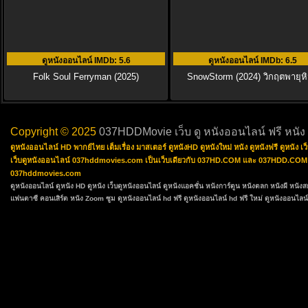
ดูหนังออนไลน์ IMDb
: 5.6
ดูหนังออนไลน์ IMDb
: 6.5
Folk Soul Ferryman (2025)
SnowStorm (2024) วิกฤตพายุห
Copyright © 2025
037HDDMovie เว็บ ดู หนังออนไลน์ ฟรี หนัง
ดูหนังออนไลน์ HD พากย์ไทย เต็มเรื่อง มาสเตอร์ ดูหนังHD ดูหนังใหม่ หนัง ดูหนังฟรี ดูหนัง
เว็บดูหนังออนไลน์ 037hddmovies.com เป็นเว็บเดียวกับ 037HD.COM และ 037HDD.COM ซึ่งเป
037hddmovies.com
ดูหนังออนไลน์
ดูหนัง HD
ดูหนัง
เว็บดูหนังออนไลน์
ดูหนังแอคชั่น
หนังการ์ตูน
หนังตลก
หนังผี หนัง
แฟนตาซี
คอนเสิร์ต
หนัง Zoom ซูม
ดูหนังออนไลน์ hd ฟรี
ดูหนังออนไลน์ hd ฟรี ใหม่
ดูหนังออนไลน์