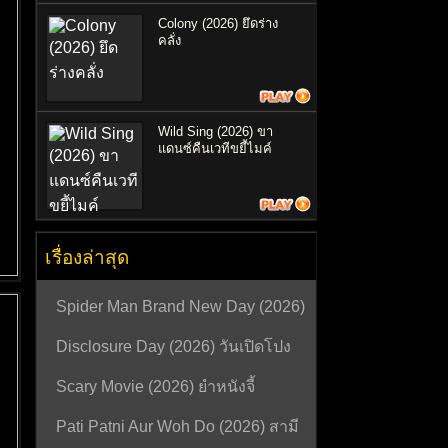
Colony (2026) ยึดร่าง
คลั่ง
Wild Sing (2026) ขา
แดนซ์คืนเวทีขยี้ไมค์
เรื่องล่าสุด
Spider Man Brand New Day (2026)
สไปเดอร์ แมน แบรนด์ นิว เดย์
Disclosure Day (2026) วันเปิดโปง
ไขปริศนาลวงโลก
Scary Movie (2026) ยำหนังจี้
Pati Patni Aur Woh Do (2026) สามี