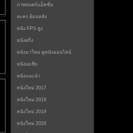
ภาพยนตร์แอ็คชั่น
ละคร ย้อนหลัง
หนัง FPS สูง
หนังฝรั่ง
หนังมาใหม่ ดูหนังออนไลน์
หนังเอเชีย
หนังแนะนำ
หนังใหม่ 2017
หนังใหม่ 2018
หนังใหม่ 2019
หนังใหม่ 2020