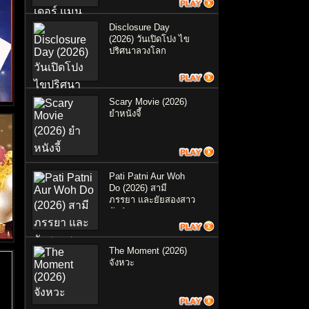
Disclosure Day
(2026) วันเปิดโปง ไข
ปริศนาลวงโลก
Scary Movie (2026)
ยำหนังจี้
Pati Patni Aur Woh
Do (2026) สามี
ภรรยา และยัยสองสาว
ตัวป่วน
The Moment (2026)
จังหวะ