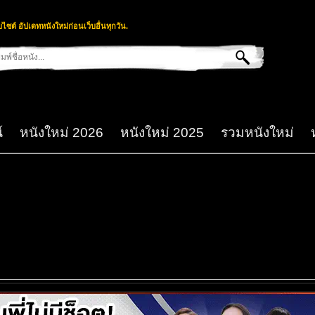
ไซต์ อัปเดทหนังใหม่ก่อนเว็บอื่นทุกวัน.
์
หนังใหม่ 2026
หนังใหม่ 2025
รวมหนังใหม่