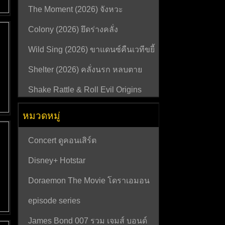
ภรรยา และยัยสองสาวตัวป่วน
The Moment (2026) จังหวะ
Colony (2026) ยึดร่างคลั่ง
Wild Sing (2026) ขาแดนซ์คืนเวทีขยี้
ไมค์
Shelter (2026) คลั่งนรก หลบตาย
Shake Rattle & Roll Evil Origins
(2025) เขย่าขวัญ สั่นผวา ที่มาแห่ง
หมวดหมู่
ความชั่วร้าย
Concert ดูคอนเสิร์ต
Disney+ Hotstar
Doraemon The Movie โดราเอมอน
เดอะมูฟวี่ ทุกภาค
episode series
James Bond 007 รวม เจมส์ บอนด์