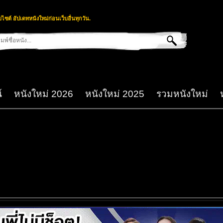
ไซต์ อัปเดทหนังใหม่ก่อนเว็บอื่นทุกวัน.
์
หนังใหม่ 2026
หนังใหม่ 2025
รวมหนังใหม่