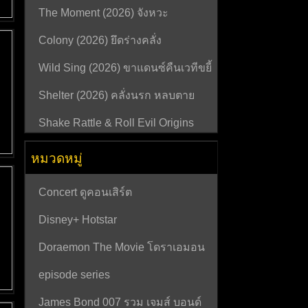
ภรรยา และยัยสองสาวตัวป่วน
The Moment (2026) จังหวะ
Colony (2026) ยึดร่างคลั่ง
Wild Sing (2026) ขาแดนซ์คืนเวทีขยี้
ไมค์
Shelter (2026) คลั่งนรก หลบตาย
Shake Rattle & Roll Evil Origins
(2025) เขย่าขวัญ สั่นผวา ที่มาแห่ง
หมวดหมู่
ความชั่วร้าย
Concert ดูคอนเสิร์ต
Disney+ Hotstar
Doraemon The Movie โดราเอมอน
เดอะมูฟวี่ ทุกภาค
episode series
James Bond 007 รวม เจมส์ บอนด์